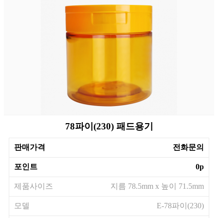
78파이(230) 패드용기
판매가격
전화문의
포인트
0p
제품사이즈
지름 78.5mm x 높이 71.5mm
모델
E-78파이(230)