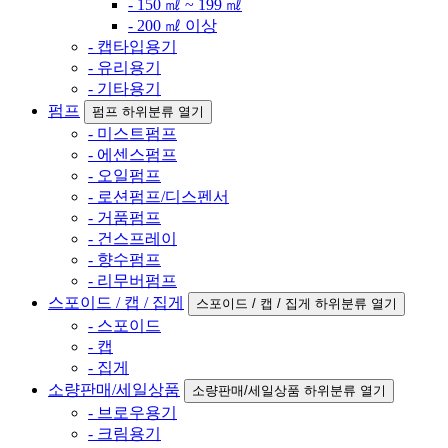
- 150 ㎖ ~ 199 ㎖
- 200 ㎖ 이상
- 캡타입용기
- 유리용기
- 기타용기
펌프
펌프 하위분류 열기
- 미스트펌프
- 에센스펌프
- 오일펌프
- 로션펌프/디스펜서
- 거품펌프
- 건스프레이
- 향수펌프
- 리무버펌프
스포이드 / 캡 / 집게
스포이드 / 캡 / 집게 하위분류 열기
- 스포이드
- 캡
- 집게
소량판매/세일상품
소량판매/세일상품 하위분류 열기
- 브로우용기
- 크림용기