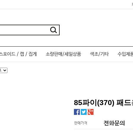
스포이드 / 캡 / 집게
소량판매/세일상품
색조/기타
수입제
85파이(370) 패
전화문의
판매가격