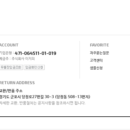
ACCOUNT
FAVORITE
471-064511-01-019
기업은행 :
자주묻는질문
예금주 : 주식회사 이지피
고객센터
샘플신청
RETURN ADDRESS
교환/반품 주소
경기도 군포시 당정로27번길 30-3 (당정동 508-13번지)
자세한 교환, 반품절차는 공지사항을 참조하시면 됩니다.