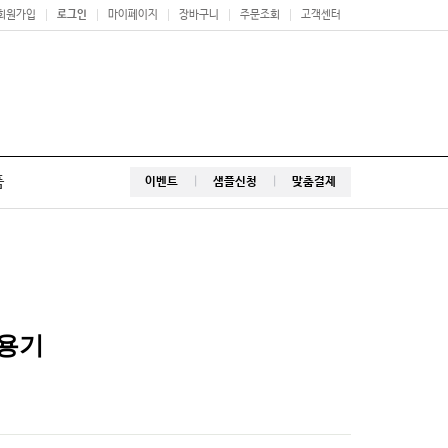
회원가입
로그인
마이페이지
장바구니
주문조회
고객센터
품
이벤트
|
샘플신청
|
맞춤결제
드용기