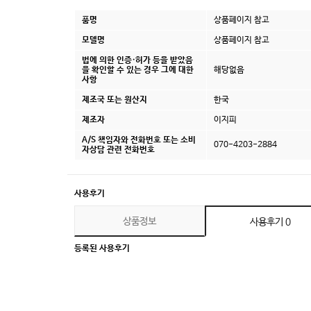
품명
상품페이지 참고
모델명
상품페이지 참고
법에 의한 인증·허가 등을 받았음
을 확인할 수 있는 경우 그에 대한
해당없음
사항
제조국 또는 원산지
한국
제조자
이지피
A/S 책임자와 전화번호 또는 소비
070-4203-2884
자상담 관련 전화번호
사용후기
상품정보
사용후기
0
등록된 사용후기