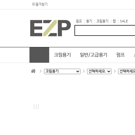
즐겨찾기
펌프
용기
크림용기
캡
SALE
크림용기
일반/고급용기
펌프